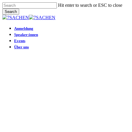
Skip
Hit enter to search or ESC to close
to
Search
main
Close
content
Search
Menu
Anmeldung
Speaker:innen
Events
Über uns