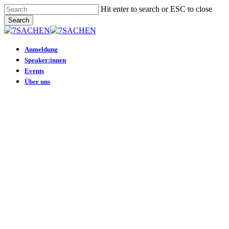
Skip
Hit enter to search or ESC to close
to
Search
main
Close
content
Search
Menu
Anmeldung
Speaker:innen
Events
Über uns