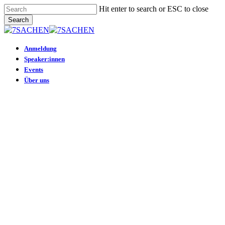
Skip
Hit enter to search or ESC to close
to
Search
main
Close
content
Search
Menu
Anmeldung
Speaker:innen
Events
Über uns