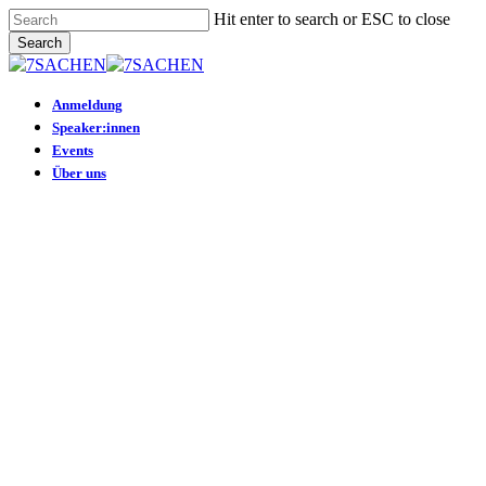
Skip
Hit enter to search or ESC to close
to
Search
main
Close
content
Search
Menu
Anmeldung
Speaker:innen
Events
Über uns