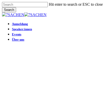
Skip
Hit enter to search or ESC to close
to
Search
main
Close
content
Search
Menu
Anmeldung
Speaker:innen
Events
Über uns