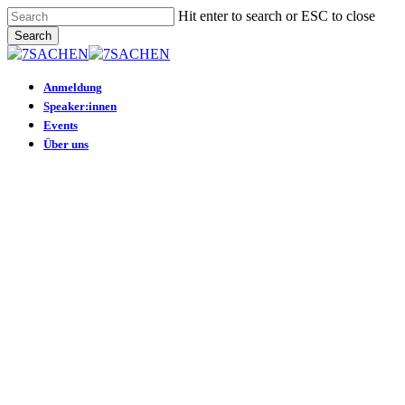
Skip
Hit enter to search or ESC to close
to
Search
main
Close
content
Search
Menu
Anmeldung
Speaker:innen
Events
Über uns