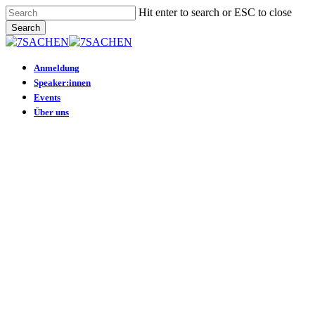
Skip
Hit enter to search or ESC to close
to
Search
main
Close
content
Search
Menu
Anmeldung
Speaker:innen
Events
Über uns