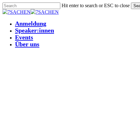
Skip
Hit enter to search or ESC to close
Sea
to
Close
main
Search
Anmeldung
Menu
content
Speaker:innen
Events
Über uns