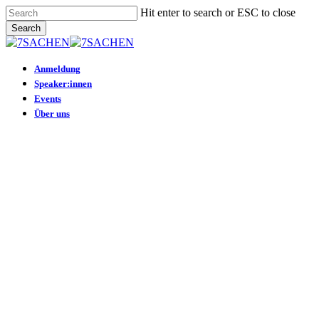
Skip
Hit enter to search or ESC to close
to
Search
main
Close
content
Search
Menu
Anmeldung
Speaker:innen
Events
Über uns