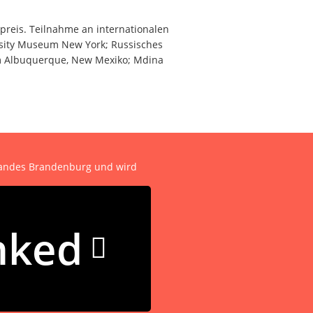
reis. Teilnahme an internationalen
rsity Museum New York; Russisches
um Albuquerque, New Mexiko; Mdina
 Landes Brandenburg und wird
nked