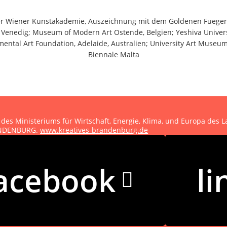
r Wiener Kunstakademie, Auszeichnung mit dem Goldenen Fuegerp
e Venedig; Museum of Modern Art Ostende, Belgien; Yeshiva Unive
ental Art Foundation, Adelaide, Australien; University Art Muse
Biennale Malta
 des Ministeriums für Wirtschaft, Energie, Klima, und Europa des
RANDENBURG.
www.kreatives-brandenburg.de
hutzerklärung
acebook
li