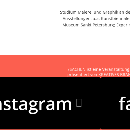
Studium Malerei und Graphik an de
Ausstellungen, u.a. Kunstbiennal
Museum Sankt Petersburg; Experim
7SACHEN ist eine Veranstaltung
präsentiert von KREATIVES B
Kontakt
|
Impressum
|
Datensc
nstagram
f