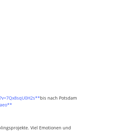
h?v=7Qx8sqU0H2s**
bis nach Potsdam
uaeo**
blingsprojekte. Viel Emotionen und