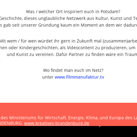
Was / welcher Ort inspiriert euch in Potsdam?
Geschichte, dieses unglaubliche Netzwerk aus Kultur, Kunst und T
. Es gab seit unserer Gründung kaum ein Moment an dem wir dadur
Mit wem / für wen würdet ihr gern in Zukunft mal (zusammen)arbe
rchen oder Kindergeschichten, als Videocontent zu produzieren, u
und Kunst zu vereinen. Dafür Partner zu finden wäre ein Trau
Wo findet man euch im Netz?
unter
www.filmmanufaktur.tv
 des Ministeriums für Wirtschaft, Energie, Klima, und Europa des
RANDENBURG.
www.kreatives-brandenburg.de
hutzerklärung