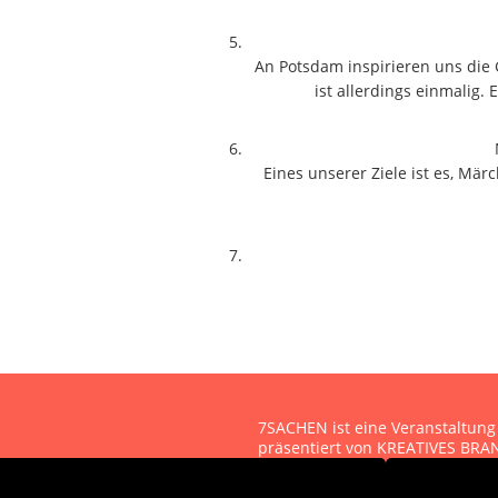
An Potsdam inspirieren uns die 
ist allerdings einmalig
Eines unserer Ziele ist es, Mä
7SACHEN ist eine Veranstaltung
präsentiert von KREATIVES B
Kontakt
|
Impressum
|
Datensc