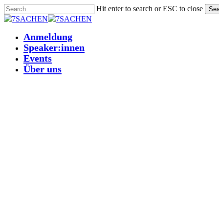
Skip
Hit enter to search or ESC to close
Sea
to
Close
main
Search
Anmeldung
Menu
content
Speaker:innen
Events
Über uns