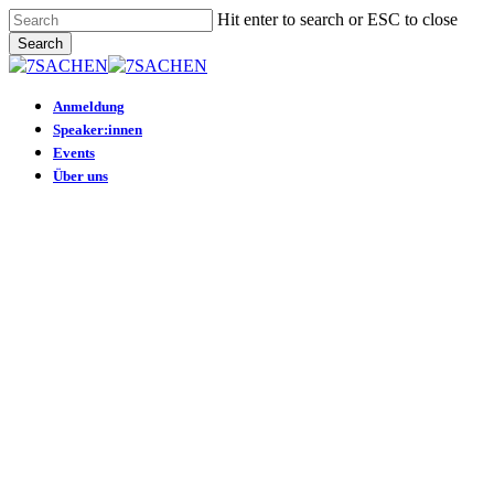
Skip
Hit enter to search or ESC to close
to
Search
main
Close
content
Search
Menu
Anmeldung
Speaker:innen
Events
Über uns