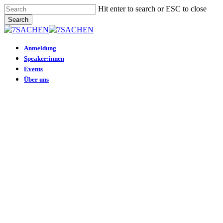
Skip
Hit enter to search or ESC to close
to
Search
main
Close
content
Search
Menu
Anmeldung
Speaker:innen
Events
Über uns