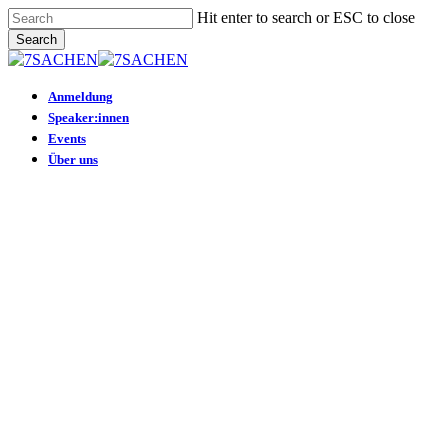
Skip
Hit enter to search or ESC to close
to
Search
main
Close
content
Search
Menu
Anmeldung
Speaker:innen
Events
Über uns