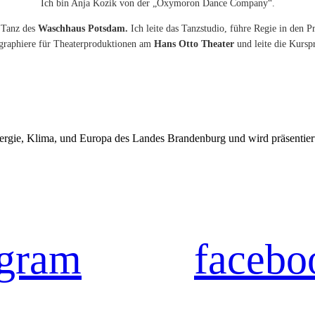
Ich bin Anja Kozik von der „Oxymoron Dance Company“.
s Tanz des
Waschhaus Potsdam.
Ich leite das Tanzstudio, führe Regie in de
eographiere für Theaterproduktionen am
Hans Otto Theater
und leite die Kurs
t, Energie, Klima, und Europa des Landes Brandenburg und wird p
agram
facebo