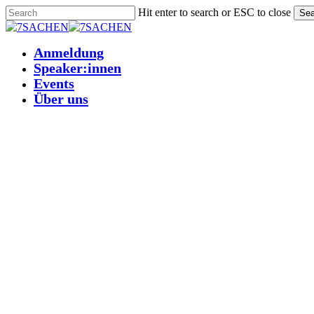
Skip
Hit enter to search or ESC to close
Sea
to
Close
main
Search
Anmeldung
Menu
content
Speaker:innen
Events
Über uns