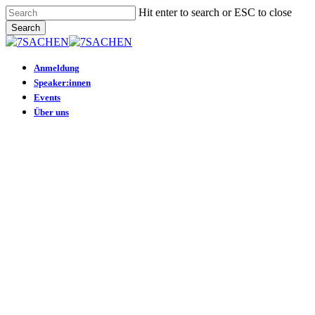
Skip
Hit enter to search or ESC to close
to
Search
main
Close
content
Search
Menu
Anmeldung
Speaker:innen
Events
Über uns