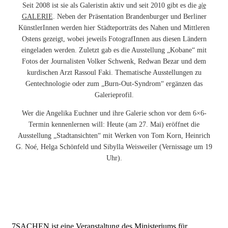
Seit 2008 ist sie als Galeristin aktiv und seit 2010 gibt es die
a|e
GALERIE
. Neben der Präsentation Brandenburger und Berliner
KünstlerInnen werden hier Städteporträts des Nahen und Mittleren
Ostens gezeigt, wobei jeweils FotografInnen aus diesen Ländern
eingeladen werden. Zuletzt gab es die Ausstellung „Kobane“ mit
Fotos der Journalisten Volker Schwenk, Redwan Bezar und dem
kurdischen Arzt Rassoul Faki. Thematische Ausstellungen zu
Gentechnologie oder zum „Burn-Out-Syndrom“ ergänzen das
Galerieprofil.
Wer die Angelika Euchner und ihre Galerie schon vor dem 6×6-
Termin kennenlernen will: Heute (am 27. Mai) eröffnet die
Ausstellung „Stadtansichten“ mit Werken von Tom Korn, Heinrich
G. Noé, Helga Schönfeld und Sibylla Weisweiler (Vernissage um 19
Uhr).
7SACHEN ist eine Veranstaltung des Ministeriums für