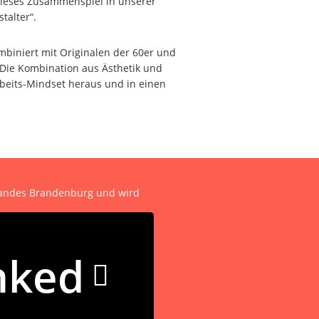
ieses Zusammenspiel in unserer
talter“.
mbiniert mit Originalen der 60er und
. Die Kombination aus Ästhetik und
rbeits-Mindset heraus und in einen
 Landes Brandenburg und wird
nked