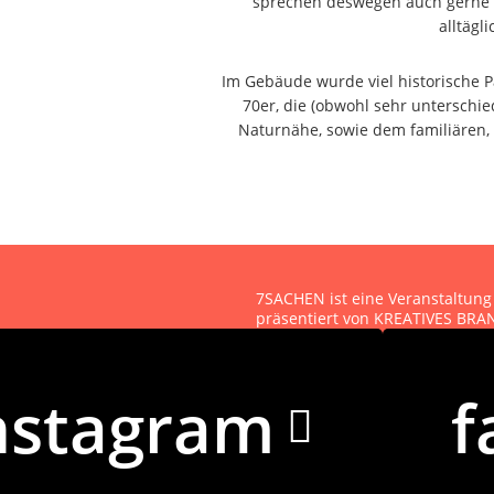
sprechen deswegen auch gerne 
alltägl
Im Gebäude wurde viel historische P
70er, die (obwohl sehr unterschie
Naturnähe, sowie dem familiären, 
7SACHEN ist eine Veranstaltung
präsentiert von KREATIVES B
Kontakt
|
Impressum
|
Datensc
nstagram
f