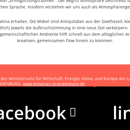
von „Ermöglichungsräumen“. Der Begriff Atmosphäre beschreibt d
ichen Sprache. Insofern verstehen wir uns auch als Atmosphärenges
atina erhalten. Die Möbel sind Antiquitäten aus der Goethezeit, ko
dlich) jeweils die Aufbruchstimmung in eine neue Zeit verkörpern
gemeinschaftlichen Ambiente hilft schnell aus dem alltäglichen A
kreativen, gemeinsamen Flow hinein zu kommen.
 des Ministeriums für Wirtschaft, Energie, Klima, und Europa des
RANDENBURG.
www.kreatives-brandenburg.de
hutzerklärung
acebook
li