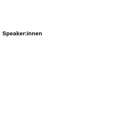
Speaker:innen
Lucas Hasselmann
Illustrator, Fotograf