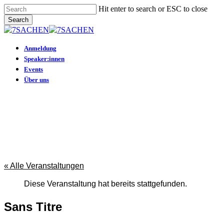
Skip
Hit enter to search or ESC to close
to
Search
main
Close
content
Search
Menu
Anmeldung
Speaker:innen
Events
Über uns
« Alle Veranstaltungen
Diese Veranstaltung hat bereits stattgefunden.
Sans Titre